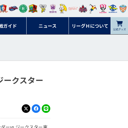
ンマ
ービ
オレ
ラヴ
フォ
イプ
ルネ
コラ
ック
名古
シラ
トピ
クヤ
ーレ
ー石
ット
ィッ
ーレ
ルレ
ード
ソン
ブル
屋
ソル
ンデ
鹿児
戦ガイド
富山
川
ニュース
アイ
ツ
リーグＨについて
岡山
ッズ
公式グッズ
佐賀
ズ岐
香川
ィー
島
リス
広島
阜
ズ
ジークスター
X
Facebook
LINE
ンダーvs.ジークスター東