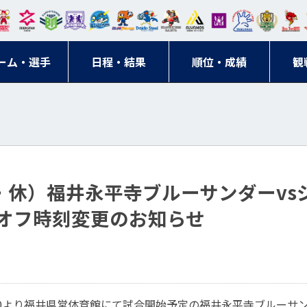
東日
オー
クス
ドリ
寺ブ
ーフ
バモ
ンウ
BM
ニッ
キン
エゾ
ハン
本レ
ソル
ター
ーム
ルー
ァル
ス大
ルヴ
東
クス
グス
ン
ドボ
ーム・選手
ガロ
埼玉
東京
日程・結果
ス
サン
コン
順位・成績
阪
ス福
観
京・
東海
刈谷
ール
ッソ
ダー
名古
岡
神奈
クラ
宮城
屋
川
ブ
月・休）福井永平寺ブルーサンダーvs
オフ時刻変更のお知らせ
0
より福井県営体育館にて試合開始予定の福井永平寺ブルーサ