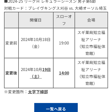
■2024-25 リーグＨ レギュラーシーズン 男子第6節
対戦カード：ブレイヴキングス刈谷 vs. 大崎オーソル埼玉
スローオ
開催日
会場
フ
スギ薬局知立福
2024年10月18日
祉アリーナ
変更前
19:00
（金）
（知立市福祉体
育館）
スギ薬局知立福
2024年10月
19
日
祉アリーナ
変更後
14:00
（土）
（知立市福祉体
育館）
※変更箇所：
太字下線部
一覧へ戻る