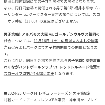
福田公園体育館にて男子共同開催
での開催となります。
なお、同日同会場で開催される男子第8節 福井永平寺ブル
ーサンダー vs. ジークスター東京の試合については、スロ
ーオフ時刻（13:00）の変更はございません。
男子第8節 アルバモス大阪 vs. ゴールデンウルヴス福岡
の
試合については、
11月16日（土）広島県立みよし公園電
光石火みよしパークにて男子共同開催
での開催となりま
す。
これに伴い、同日同会場で開催される
男子第8節 安芸高田
わくながハンドボールクラブ vs. レッドトルネード佐賀
の
スローオフ時刻が14:30に変更
となります。
■2024-25 リーグＨ レギュラーシーズン 男子第8節
対戦カード：アースフレンズBM東京・神奈川 vs. ブレイ