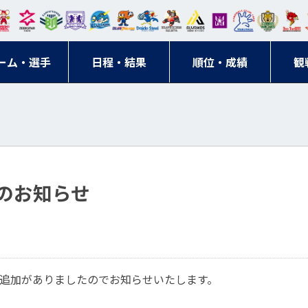
東日
オー
クス
ドリ
寺ブ
ーフ
バモ
ンウ
BM
ニッ
キン
エゾ
ハン
本レ
ソル
ター
ーム
ルー
ァル
ス大
ルヴ
東
クス
グス
ン
ドボ
ーム・選手
ガロ
埼玉
東京
日程・結果
ス
サン
コン
順位・成績
阪
ス福
観
京・
東海
刈谷
ール
ッソ
ダー
名古
岡
神奈
クラ
宮城
屋
川
ブ
のお知らせ
追加がありましたのでお知らせいたします。