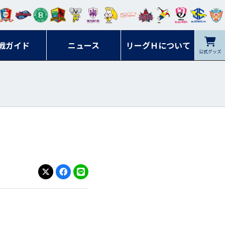
ンマ
ービ
オレ
ラヴ
フォ
イプ
ルネ
コラ
ック
名古
シラ
トピ
クヤ
ーレ
ー石
ット
ィッ
ーレ
ルレ
ード
ソン
ブル
屋
ソル
ンデ
鹿児
戦ガイド
富山
川
ニュース
アイ
ツ
リーグＨについて
岡山
ッズ
公式グッズ
佐賀
ズ岐
香川
ィー
島
リス
広島
阜
ズ
X
Facebook
LINE