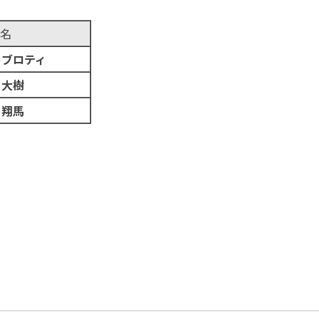
名
カブロティ
 大樹
 翔馬