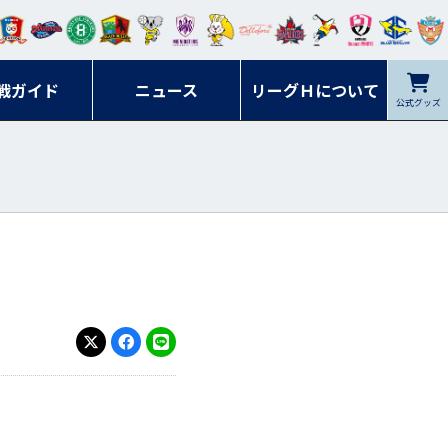
ンマ
ービ
オレ
ラヴ
フォ
イプ
ルネ
コラ
ック
名古
シラ
トピ
クヤ
ーレ
ー石
ット
ィッ
ーレ
ルレ
ード
ソン
ブル
屋
ソル
ンデ
鹿児
戦ガイド
富山
川
ニュース
アイ
ツ
リーグＨについて
岡山
ッズ
公式グッズ
佐賀
ズ岐
香川
ィー
島
リス
広島
阜
ズ
X
Facebook
LINE