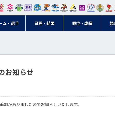
東日
オー
クス
ドリ
寺ブ
ーフ
バモ
ンウ
BM
ニッ
キン
エゾ
ハン
本レ
ソル
ター
ーム
ルー
ァル
ス大
ルヴ
東
クス
グス
ン
ドボ
ーム・選手
ガロ
埼玉
東京
日程・結果
ス
サン
コン
順位・成績
阪
ス福
観
京・
東海
刈谷
ール
ッソ
ダー
名古
岡
神奈
クラ
宮城
屋
川
ブ
のお知らせ
追加がありましたのでお知らせいたします。