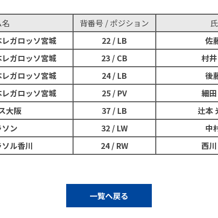
ム名
背番号 / ポジション
氏
本レガロッソ宮城
22 / LB
佐藤
本レガロッソ宮城
23 / CB
村井
本レガロッソ宮城
24 / LB
後藤
本レガロッソ宮城
25 / PV
細田
ス大阪
37 / LB
辻本 
ラソン
32 / LW
中村
ラソル香川
24 / RW
西川
一覧へ戻る