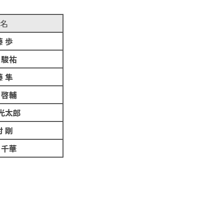
名
 歩
 駿祐
 隼
 啓輔
光太郎
 剛
 千華