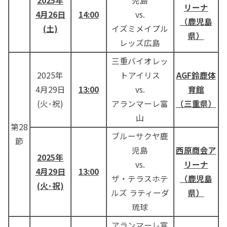
2025年
児島
リーナ
4月26日
14:00
vs.
（鹿児島
(土)
イズミメイプル
県）
レッズ広島
三重バイオレッ
2025年
トアイリス
AGF鈴鹿体
4月29日
13:00
vs.
育館
(火･祝)
アランマーレ富
（三重県）
山
第28
ブルーサクヤ鹿
節
児島
西原商会ア
2025年
vs.
リーナ
4月29日
13:00
ザ・テラスホテ
（鹿児島
(火･祝)
ルズ ラティーダ
県）
琉球
アランマーレ富