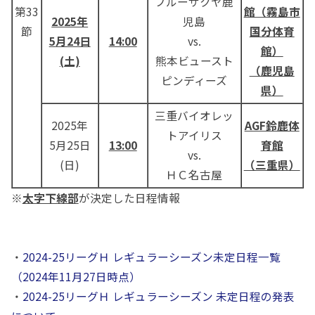
ブルーサクヤ鹿
第33
館（霧島市
2025年
児島
節
国分体育
5月24日
14:00
vs.
館）
(土)
熊本ビュースト
（鹿児島
ピンディーズ
県）
三重バイオレッ
2025年
AGF鈴鹿体
トアイリス
5月25日
13:00
育館
vs.
(日)
（三重県）
ＨＣ名古屋
※
太字下線部
が決定した日程情報
・
2024-25リーグＨ レギュラーシーズン未定日程一覧
（2024年11月27日時点）
・
2024-25リーグＨ レギュラーシーズン 未定日程の発表