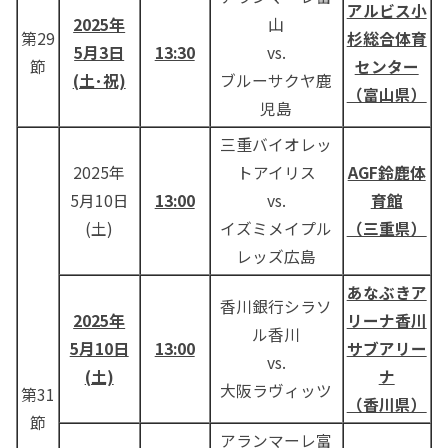
アルビス小
2025年
山
第29
杉
総合体育
5月3日
13:30
vs.
節
センター
(土･祝)
ブルーサクヤ鹿
（富山県）
児島
三重バイオレッ
2025年
トアイリス
AGF鈴鹿体
5月10日
13:00
vs.
育館
(土)
イズミメイプル
（三重県）
レッズ広島
あなぶきア
香川銀行シラソ
2025年
リーナ香川
ル香川
5月10日
13:00
サブアリー
vs.
(土)
ナ
大阪ラヴィッツ
第31
（香川県）
節
アランマーレ富