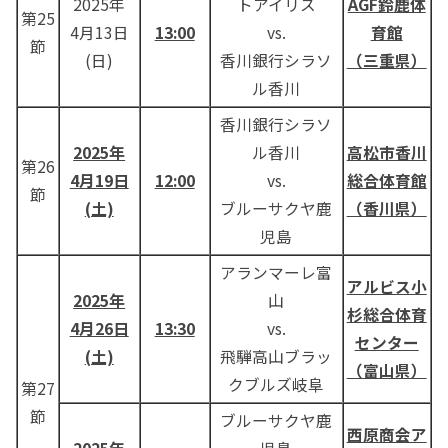
2025年
トアイリス
AGF鈴鹿体
第25
4月13日
13:00
vs.
育館
節
(日)
香川銀行シラソ
（三重県）
ル香川
香川銀行シラソ
2025年
ル香川
高松市香川
第26
4月19日
12:00
vs.
総合体育館
節
(土)
ブルーサクヤ鹿
（香川県）
児島
アランマーレ富
アルビス小
2025年
山
杉
総合体育
4月26日
13:30
vs.
センター
(土)
飛騨高山ブラッ
（富山県）
クブルズ岐阜
第27
節
ブルーサクヤ鹿
西原商会ア