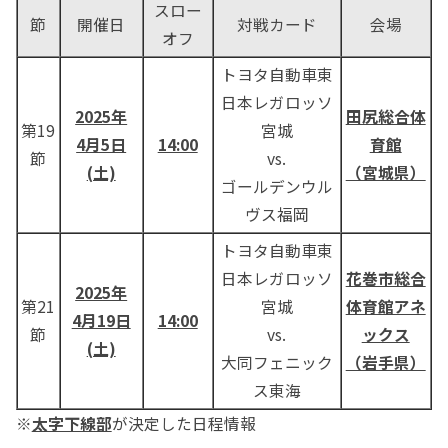
スロー
節
開催日
対戦カード
会場
オフ
トヨタ自動車東
日本レガロッソ
2025年
田尻総合体
第19
宮城
4月5日
14:00
育館
節
vs.
(土)
（宮城県）
ゴールデンウル
ヴス福岡
トヨタ自動車東
日本レガロッソ
花巻市総合
2025年
第21
宮城
体育館アネ
4月19日
14:00
節
vs.
ックス
(土)
大同フェニック
（岩手県）
ス東海
※
太字下線部
が決定した日程情報