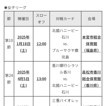
◉女子リーグ
スロー
節
開催日
対戦カード
会場
オフ
北國ハニービー
2025年
石川
本宮市総合
第10
1月18日
12:00
vs.
体育館
節
(土)
ブルーサクヤ鹿
（福島県）
児島
香川銀行シラソ
2025年
ル香川
高松市香川
第24
4月5日
13:00
vs.
総合体育館
節
(土)
北國ハニービー
（香川県）
石川
三重バイオレッ