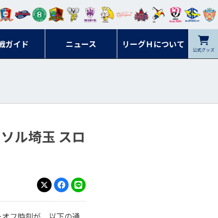
ンマ
ービ
オレ
ラヴ
フォ
イプ
ルネ
コラ
ック
名古
シラ
トピ
クヤ
ーレ
ー石
ット
ィッ
ーレ
ルレ
ード
ソン
ブル
屋
ソル
ンデ
鹿児
戦ガイド
富山
川
ニュース
アイ
ツ
リーグＨについて
岡山
ッズ
公式グッズ
佐賀
ズ岐
香川
ィー
島
リス
広島
阜
ズ
オーソル埼玉 スロ
X
Facebook
LINE
スローオフ時刻が、以下の通