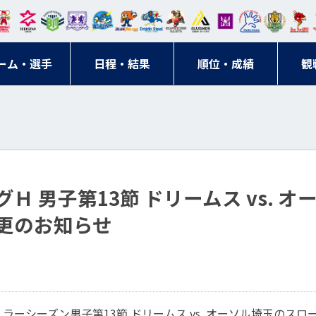
東日
オー
クス
ドリ
寺ブ
ーフ
バモ
ンウ
BM
ニッ
キン
エゾ
ハン
本レ
ソル
ター
ーム
ルー
ァル
ス大
ルヴ
東
クス
グス
ン
ドボ
ーム・選手
ガロ
埼玉
東京
日程・結果
ス
サン
コン
順位・成績
阪
ス福
観
京・
東海
刈谷
ール
ッソ
ダー
名古
岡
神奈
クラ
宮城
屋
川
ブ
リーグＨ 男子第13節 ドリームス vs. 
更のお知らせ
レギュラーシーズン男子第13節 ドリームス vs. オーソル埼玉の