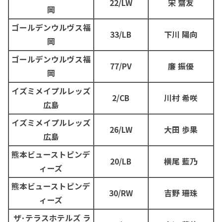
22/LW
宋 齋友
岡
ゴールデンウルヴス福
33/LB
下川 陽向
岡
ゴールデンウルヴス福
77/PV
廉 振優
岡
イズミメイプルレッズ
2/CB
川村 希咲
広島
イズミメイプルレッズ
26/LW
大田 歩果
広島
熊本ビューストピンデ
20/LB
横尾 藍乃
ィーズ
熊本ビューストピンデ
30/RW
吉野 珊珠
ィーズ
ザ･テラスホテルズ ラ