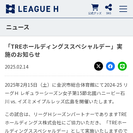
公式グッズ
SNS
ニュース
「TREホールディングススペシャルデー」実
施のお知らせ
2025.02.14
X
Facebook
LINE
2025年
2
月
15
日（土）に金沢市総合体育館にて
2024-25
リ
ーグＨ
レギュラーシーズン女子第
15
節北國ハニービー石
川
vs.
イズミメイプルレッズ広島を開催いたします。
この試合は、リーグＨシーズンパートナーであります
TRE
ホールディングス株式会社にご協力いただき、「
TRE
ホー
ルディングススペシャルデー」として実施いたしますので