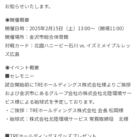
お知らせいたします。
◉開催概要
開催日時：
2025
年
2
月
15
日（土）
13:00
～（開場
11:00
）
開催場所：金沢市総合体育館
対戦カード：北國ハニービー石川
vs.
イズミメイプルレッ
ズ広島
◉イベント概要
■セレモニー
試合開始前に
TRE
ホールディングス株式会社様よりご挨拶
および金沢市にあるグループ会社の株式会社北陸環境サー
ビス様による始球式を予定しております。
・ご挨拶：
TRE
ホールディングス株式会社 会長 松岡様
・始球式：株式会社北陸環境サービス 常務取締役 北様
■
TRE
ホールディングスグッズプレゼント