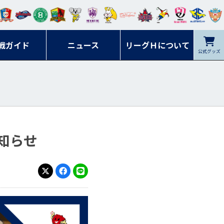
ンマ
ービ
オレ
ラヴ
フォ
イプ
ルネ
コラ
ック
名古
シラ
トピ
クヤ
ーレ
ー石
ット
ィッ
ーレ
ルレ
ード
ソン
ブル
屋
ソル
ンデ
鹿児
戦ガイド
富山
川
ニュース
アイ
ツ
リーグＨについて
岡山
ッズ
公式グッズ
佐賀
ズ岐
香川
ィー
島
リス
広島
阜
ズ
知らせ
X
Facebook
LINE