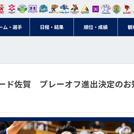
東日
オー
クス
ドリ
寺ブ
ーフ
バモ
ンウ
BM
ニッ
キン
エゾ
ハン
本レ
ソル
ター
ーム
ルー
ァル
ス大
ルヴ
東
クス
グス
ン
ドボ
ーム・選手
ガロ
埼玉
東京
日程・結果
ス
サン
コン
順位・成績
阪
ス福
観
京・
東海
刈谷
ール
ッソ
ダー
名古
岡
神奈
クラ
宮城
屋
川
ブ
ード佐賀 プレーオフ進出決定のお