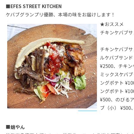
■EFES STREET KITCHEN
ケバブグランプリ優勝、本場の味をお届けします！
★おススメ
チキンケバブサン
チキンケバブサン
ルケバブサンド
¥2500、チキン
ミックスケバブラ
ングポテト ¥1
ングポテト ¥1
¥500、のびる
ブ（小） ¥500
■
蛸やん