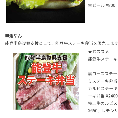
生ビール ¥800
■
蛸やん
能登半島復興支援として、能登牛ステーキ弁当を販売しま
★おススメ
能登牛ステー
肩ロースステー
ミステーキ弁当 
カルビステーキ弁
ーキ弁当 ¥240
特上牛カルビステ
¥650、レモンサ