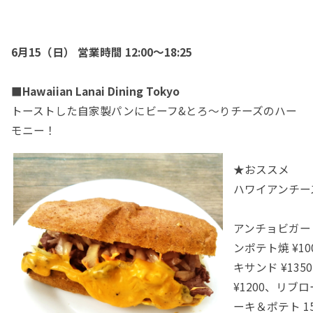
6月15（日） 営業時間
12:00～18:25
■Hawaiian Lanai Dining Tokyo
トーストした自家製パンにビーフ&とろ〜りチーズのハー
モニー！
★おススメ
ハワイアンチーズ
アンチョビガーリ
ンポテト焼 ¥1
キサンド ¥135
¥1200、リブ
ーキ＆ポテト 15