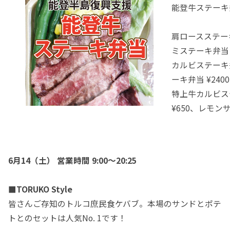
能登牛ステー
肩ロースステー
ミステーキ弁当 
カルビステーキ弁
ーキ弁当 ¥240
特上牛カルビステ
¥650、レモンサ
6月14（土） 営業時間 9:00～20:25
■TORUKO Style
皆さんご存知のトルコ庶民食ケバブ。本場のサンドとポテ
トとのセットは人気No. 1です！