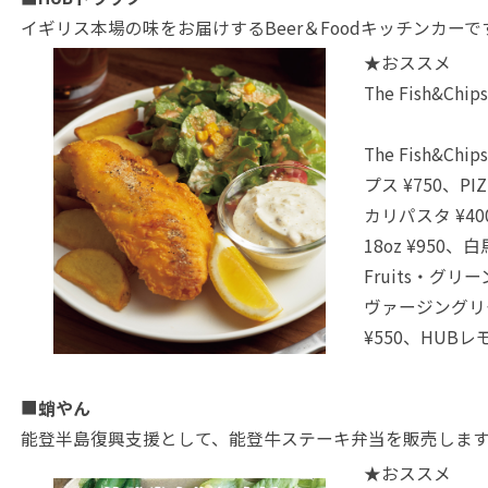
イギリス本場の味をお届けするBeer＆Foodキッチンカーで
★おススメ
The Fish&Chips
The Fish&C
プス ¥750、P
カリパスタ ¥40
18oz ¥950
Fruits・グリー
ヴァージングリ
¥550、HUBレ
■
蛸やん
能登半島復興支援として、能登牛ステーキ弁当を販売しま
★おススメ