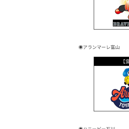
◉アランマーレ富山
◉ハニービー石川