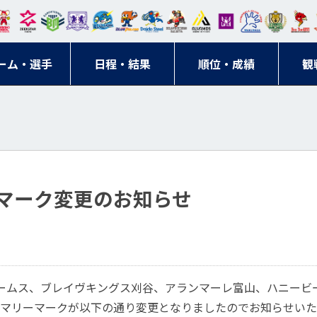
東日
オー
クス
ドリ
寺ブ
ーフ
バモ
ンウ
BM
ニッ
キン
エゾ
ハン
本レ
ソル
ター
ーム
ルー
ァル
ス大
ルヴ
東
クス
グス
ン
ドボ
ーム・選手
ガロ
埼玉
東京
日程・結果
ス
サン
コン
順位・成績
阪
ス福
観
京・
東海
刈谷
ール
ッソ
ダー
名古
岡
神奈
クラ
宮城
屋
川
ブ
マーク変更のお知らせ
ームス、ブレイヴキングス刈谷、アランマーレ富山、ハニービ
マリーマークが以下の通り変更となりましたのでお知らせいた