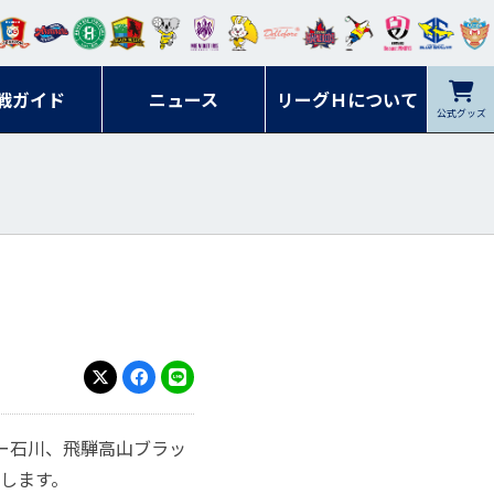
ンマ
ービ
オレ
ラヴ
フォ
イプ
ルネ
コラ
ック
名古
シラ
トピ
クヤ
ーレ
ー石
ット
ィッ
ーレ
ルレ
ード
ソン
ブル
屋
ソル
ンデ
鹿児
戦ガイド
富山
川
ニュース
アイ
ツ
リーグＨについて
岡山
ッズ
公式グッズ
佐賀
ズ岐
香川
ィー
島
リス
広島
阜
ズ
X
Facebook
LINE
ー石川、飛騨高山ブラッ
します。