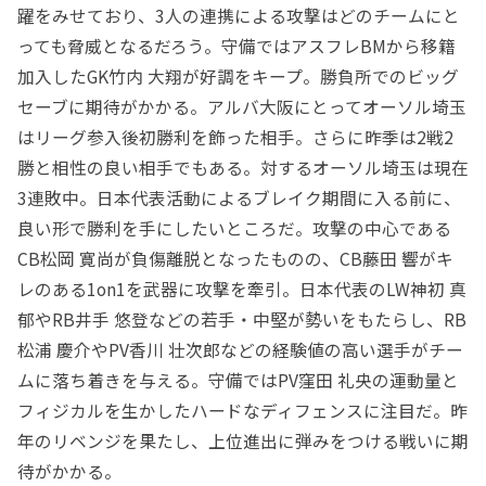
躍をみせており、
3
人の連携による攻撃はどのチームにと
っても脅威となるだろう。守備ではアスフレ
BM
から移籍
加入した
GK
竹内 大翔が好調をキープ。勝負所でのビッグ
セーブに期待がかかる。アルバ大阪にとってオーソル埼玉
はリーグ参入後初勝利を飾った相手。さらに昨季は
2
戦
2
勝と相性の良い相手でもある。対するオーソル埼玉は現在
3
連敗中。日本代表活動によるブレイク期間に入る前に、
良い形で勝利を手にしたいところだ。攻撃の中心である
CB
松岡 寛尚が負傷離脱となったものの、
CB
藤田 響がキ
レのある
1on1
を武器に攻撃を牽引。日本代表の
LW
神初 真
郁や
RB
井手 悠登などの若手・中堅が勢いをもたらし、
RB
松浦 慶介や
PV
香川 壮次郎などの経験値の高い選手がチー
ムに落ち着きを与える。守備では
PV
窪田 礼央の運動量と
フィジカルを生かしたハードなディフェンスに注目だ。昨
年のリベンジを果たし、上位進出に弾みをつける戦いに期
待がかかる。