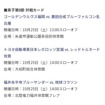
■男子第8節 対戦カード
ゴールデンウルヴス福岡
vs.
豊田合成ブルーファルコン名
古屋
開催日時：
10
月
25
日（土）
13:00
スローオフ
会場：糸島市運動公園多目的体育館
トヨタ自動車東日本レガロッソ宮城 vs. レッドトルネード
佐賀
開催日時：
10
月
25
日（土）
14:00
スローオフ
会場：大和町総合体育館
福井永平寺ブルーサンダー vs. 琉球コラソン
開催日時：
10
月
25
日（土）
14:00
スローオフ
会場：北陸電力福井体育館フレア