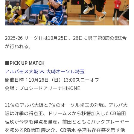
2025-26 リーグＨは10月25日、26日に男子第8節の6試合
が行われる。
■PICK UP MATCH
アルバモス大阪 vs. 大崎オーソル埼玉
開催日時：
10
月
26
日（日）
13:00
スローオフ
会場：プロシードアリーナ
HIKONE
11位のアルバ大阪と
7
位のオーソル埼玉の対戦。アルバ大
阪は昨季の得点王、ドリームスから移籍加入した
CB
前田
理玖が今季も得点を量産。前田とともにバックプレーヤー
を務める
RB
徳田 廉之介、
CB
清水 裕翔も存在感を示す活