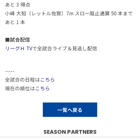
あと 3 得点
小峰 大知（レットル佐賀）7m スロー阻止通算 50 本まで
あと 1 本
■試合配信
リーグＨ TV
で全試合ライブ＆見逃し配信
-----
全試合の日程は
こちら
現在の順位は
こちら
一覧へ戻る
SEASON PARTNERS