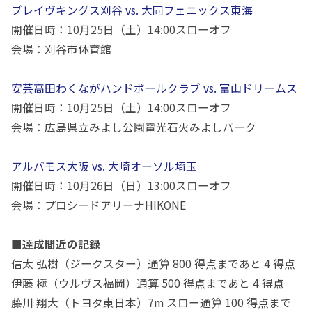
ブレイヴキングス刈谷 vs. 大同フェニックス東海
開催日時：
10
月
25
日（土）
14:00
スローオフ
会場：刈谷市体育館
安芸高田わくながハンドボールクラブ vs. 富山ドリームス
開催日時：
10
月
25
日（土）
14:00
スローオフ
会場：広島県立みよし公園電光石火みよしパーク
アルバモス大阪 vs. 大崎オーソル埼玉
開催日時：
10
月
26
日（日）
13:00
スローオフ
会場：プロシードアリーナ
HIKONE
■達成間近の記録
信太 弘樹（ジークスター）通算 800 得点まであと 4 得点
伊藤 極（ウルヴス福岡）通算 500 得点まであと 4 得点
藤川 翔大（トヨタ東日本）7m スロー通算 100 得点まで