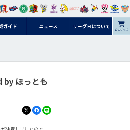
ンマ
ービ
オレ
ラヴ
フォ
イプ
ルネ
コラ
ック
名古
シラ
トピ
クヤ
ーレ
ー石
ット
ィッ
ーレ
ルレ
ード
ソン
ブル
屋
ソル
ンデ
鹿児
戦ガイド
富山
川
ニュース
アイ
ツ
リーグＨについて
岡山
ッズ
公式グッズ
佐賀
ズ岐
香川
ィー
島
リス
広島
阜
ズ
d by ほっとも
X
Facebook
LINE
彰方法が決定しましたので、