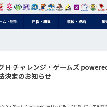
東日
オー
クス
ドリ
寺ブ
ーフ
バモ
ンウ
BM
ニッ
キン
エゾ
ハン
本レ
ソル
ター
ーム
ルー
ァル
ス大
ルヴ
東
クス
グス
ン
ドボ
ーム・選手
ガロ
埼玉
東京
日程・結果
ス
サン
コン
順位・成績
阪
ス福
観
京・
東海
刈谷
ール
ッソ
ダー
名古
岡
神奈
クラ
宮城
屋
川
ブ
リーグＨ チャレンジ・ゲームズ powere
法決定のお知らせ
チャレンジ・ゲームズ powered by ほっともっとにおいて、表