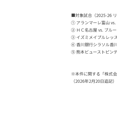
■対象試合（2025-26
① アランマーレ富山 v
② ＨＣ名古屋 vs. 
③ イズミメイプルレッズ
④ 香川銀行シラソル香川
⑤ 熊本ビューストピンデ
※本件に関する「株式会
（2026年2月20日追記）