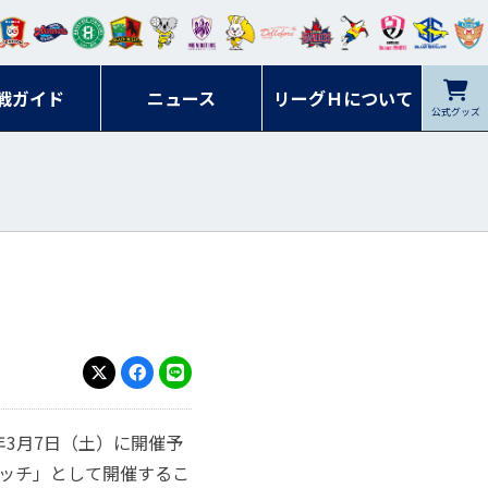
ンマ
ービ
オレ
ラヴ
フォ
イプ
ルネ
コラ
ック
名古
シラ
トピ
クヤ
ーレ
ー石
ット
ィッ
ーレ
ルレ
ード
ソン
ブル
屋
ソル
ンデ
鹿児
戦ガイド
富山
川
ニュース
アイ
ツ
リーグＨについて
岡山
ッズ
公式グッズ
佐賀
ズ岐
香川
ィー
島
リス
広島
阜
ズ
X
Facebook
LINE
年3月7日（土）に開催予
ーマッチ」として開催するこ