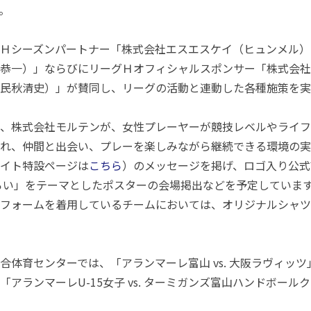
。
Ｈシーズンパートナー「株式会社エスエスケイ（ヒュンメル）
恭一
）」ならびにリーグＨオフィシャルスポンサー「株式会社
民秋清史）」
が賛同し、リーグの活動と連動した各種施策を実
、
株式会社モルテンが、
女性プレーヤーが競技レベルやライフ
れ、仲間と出会い、
プレーを楽しみながら継続できる環境の実
イト特設ページは
こちら
）のメッセージを掲げ
、ロゴ入り公式
ろい」をテーマとしたポスターの会場掲出などを予定していま
フォームを着用しているチームにおいては、オリジナルシャツ
合体育センターでは、「アランマーレ富山 vs. 大阪ラヴィッ
アランマーレU-15女子 vs. ターミガンズ富山ハンドボー