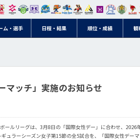
東日
オー
クス
ドリ
寺ブ
ーフ
バモ
ンウ
BM
ニッ
キン
エゾ
ハン
本レ
ソル
ター
ーム
ルー
ァル
ス大
ルヴ
東
クス
グス
ン
ドボ
ーム・選手
ガロ
埼玉
東京
日程・結果
ス
サン
コン
順位・成績
阪
ス福
観
京・
東海
刈谷
ール
ッソ
ダー
名古
岡
神奈
クラ
宮城
屋
川
ブ
ーマッチ」実施のお知らせ
ボールリーグは、3月8日の「国際女性デー」に合わせ、2026
グＨ レギュラーシーズン女子第15節の全5試合を、「国際女性デ