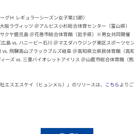
 リーグＨ レギュラーシーズン女子第15節）
s. 大阪ラヴィッツ ＠アルビス小杉総合体育センター（富山県）
ブルーサクヤ鹿児島 ＠花巻市総合体育館（岩手県）※男女共同開催
広島 vs. ハニービー石川 ＠マエダハウジング東区スポーツセ
 vs. 飛騨高山ブラックブルズ岐阜 ＠高知県立県民体育館（高
ィーズ vs. 三重バイオレットアイリス ＠山鹿市総合体育館（
社エスエスケイ（ヒュンメル）」のリリースは、
こちら
よりご