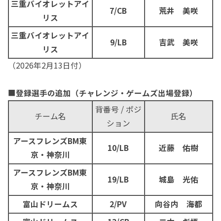
三重バイオレットアイ
7/CB
荒井 美咲
リス
三重バイオレットアイ
9/LB
吉武 美咲
リス
（2026年2月13日付）
■
登録選手の追加（チャレンジ・ゲームズ出場登録）
背番号 / ポジ
チーム名
氏名
ション
アースフレンズBM東
10/LB
近藤 佑樹
京・神奈川
アースフレンズBM東
19/LB
城島 光佑
京・神奈川
富山ドリームス
2/PV
向谷内 海都