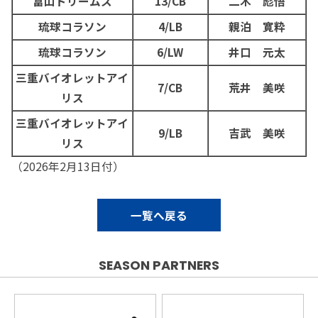
富山ドリームス
13/CB
二木 彪悟
琉球コラソン
4/LB
親泊 寛粋
琉球コラソン
6/LW
井口 元太
三重バイオレットアイ
7/CB
荒井 美咲
リス
三重バイオレットアイ
9/LB
吉武 美咲
リス
（2026年2月13日付）
一覧へ戻る
SEASON PARTNERS