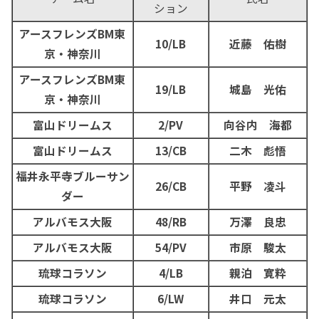
ション
アースフレンズBM東
10/LB
近藤 佑樹
京・神奈川
アースフレンズBM東
19/LB
城島 光佑
京・神奈川
富山ドリームス
2/PV
向谷内 海都
富山ドリームス
13/CB
二木 彪悟
福井永平寺ブルーサン
26/CB
平野 凌斗
ダー
アルバモス大阪
48/RB
万澤 良忠
アルバモス大阪
54/PV
市原 駿太
琉球コラソン
4/LB
親泊 寛粋
琉球コラソン
6/LW
井口 元太