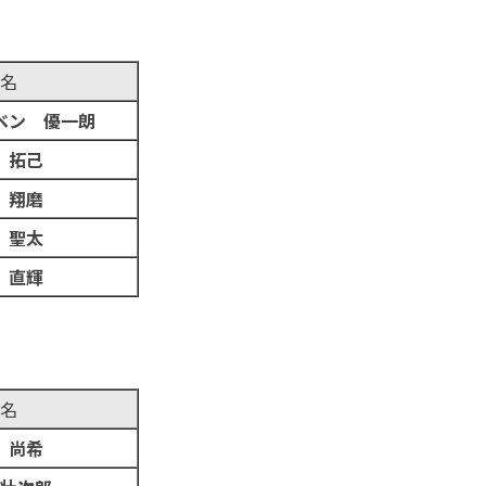
名
ベン 優一朗
 拓己
 翔磨
 聖太
 直輝
名
 尚希