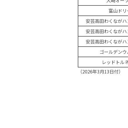
大崎オー
富山ドリ
安芸高田わくながハ
安芸高田わくながハ
安芸高田わくながハ
ゴールデンウ
レッドトル
（2026年3月13日付）