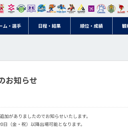
東日
オー
クス
ドリ
寺ブ
ーフ
バモ
ンウ
BM
ニッ
キン
エゾ
ハン
本レ
ソル
ター
ーム
ルー
ァル
ス大
ルヴ
東
クス
グス
ン
ドボ
ーム・選手
ガロ
埼玉
東京
日程・結果
ス
サン
コン
順位・成績
阪
ス福
観
京・
東海
刈谷
ール
ッソ
ダー
名古
岡
神奈
クラ
宮城
屋
川
ブ
のお知らせ
追加がありましたのでお知らせいたします。
20日（金・祝）以降出場可能となります。