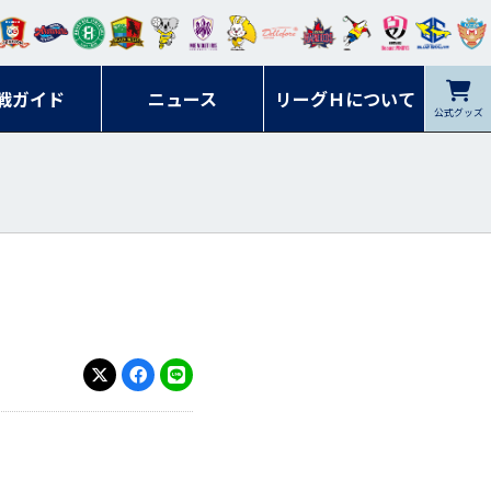
ンマ
ービ
オレ
ラヴ
フォ
イプ
ルネ
コラ
ック
名古
シラ
トピ
クヤ
ーレ
ー石
ット
ィッ
ーレ
ルレ
ード
ソン
ブル
屋
ソル
ンデ
鹿児
戦ガイド
富山
川
ニュース
アイ
ツ
リーグＨについて
岡山
ッズ
公式グッズ
佐賀
ズ岐
香川
ィー
島
リス
広島
阜
ズ
X
Facebook
LINE