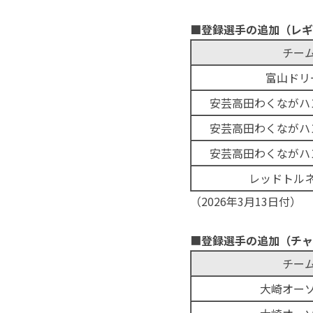
■
登録選手の追加（レギ
チー
富山ドリ
安芸高田わくながハ
安芸高田わくながハ
安芸高田わくながハ
レッドトル
（2026年3月13日付）
■
登録選手の追加（チャ
チー
大崎オー