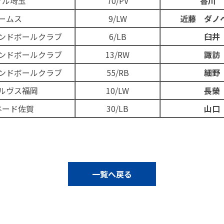
ソル埼玉
70/PV
香川 
ームス
9/LW
近藤 ダノ
ンドボールクラブ
6/LB
臼井
ンドボールクラブ
13/RW
諏訪
ンドボールクラブ
55/RB
細野
ルヴス福岡
10/LW
長榮
ネード佐賀
30/LB
山口
一覧へ戻る