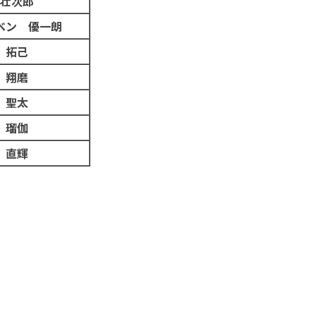
壮次郎
ベン 優一朗
 拓己
 翔磨
 聖太
 瑠伽
 直輝