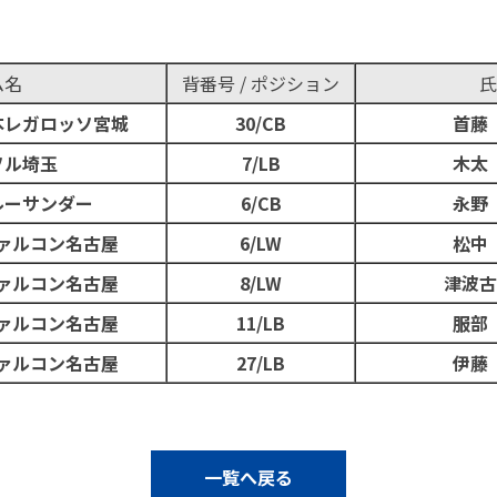
ム名
背番号 / ポジション
氏
本レガロッソ宮城
30/CB
首藤
ソル埼玉
7/LB
木太
ルーサンダー
6/CB
永野
ァルコン名古屋
6/LW
松中
ァルコン名古屋
8/LW
津波古
ァルコン名古屋
11/LB
服部
ァルコン名古屋
27/LB
伊藤
一覧へ戻る