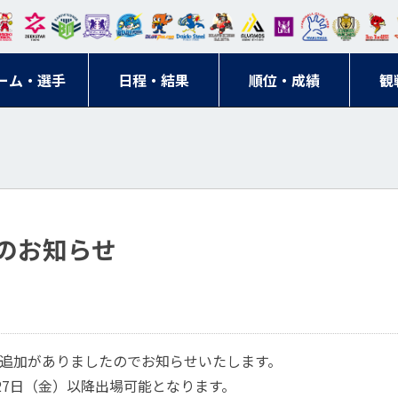
東日
オー
クス
ドリ
寺ブ
ーフ
バモ
ンウ
BM
ニッ
キン
エゾ
ハン
本レ
ソル
ター
ーム
ルー
ァル
ス大
ルヴ
東
クス
グス
ン
ドボ
ーム・選手
ガロ
埼玉
東京
日程・結果
ス
サン
コン
順位・成績
阪
ス福
観
京・
東海
刈谷
ール
ッソ
ダー
名古
岡
神奈
クラ
宮城
屋
川
ブ
のお知らせ
追加がありましたのでお知らせいたします。
27日（金）以降出場可能となります。