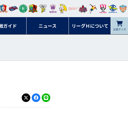
ンマ
ービ
オレ
ラヴ
フォ
イプ
ルネ
コラ
ック
名古
シラ
トピ
クヤ
ーレ
ー石
ット
ィッ
ーレ
ルレ
ード
ソン
ブル
屋
ソル
ンデ
鹿児
戦ガイド
富山
川
ニュース
アイ
ツ
リーグＨについて
岡山
ッズ
公式グッズ
佐賀
ズ岐
香川
ィー
島
リス
広島
阜
ズ
X
Facebook
LINE