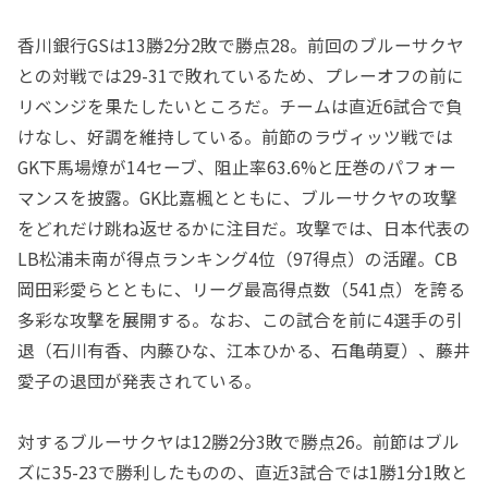
香川銀行
GS
は
13
勝
2
分
2
敗で勝点
28
。前回のブルーサクヤ
との対戦では
29-31
で敗れているため、プレーオフの前に
リベンジを果たしたいところだ。チームは直近
6
試合で負
けなし、好調を維持している。前節のラヴィッツ戦では
GK
下馬場燎が
14
セーブ、阻止率
63.6%
と圧巻のパフォー
マンスを披露。
GK
比嘉楓とともに、ブルーサクヤの攻撃
をどれだけ跳ね返せるかに注目だ。攻撃では、日本代表の
LB
松浦未南が得点ランキング
4
位（
97
得点）の活躍。
CB
岡田彩愛らとともに、リーグ最高得点数（
541
点）を誇る
多彩な攻撃を展開する。なお、この試合を前に
4
選手の引
退（石川有香、内藤ひな、江本ひかる、石亀萌夏）、藤井
愛子の退団が発表されている。
対するブルーサクヤは
12
勝
2
分
3
敗で勝点
26
。前節はブル
ズに
35-23
で勝利したものの、直近
3
試合では
1
勝
1
分
1
敗と