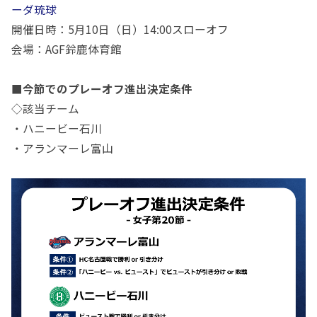
ーダ琉球
開催日時：
5
月
10
日（日）
14:00
スローオフ
会場：
AGF
鈴鹿体育館
■今節でのプレーオフ進出決定条件
◇該当チーム
・ハニービー石川
・アランマーレ富山