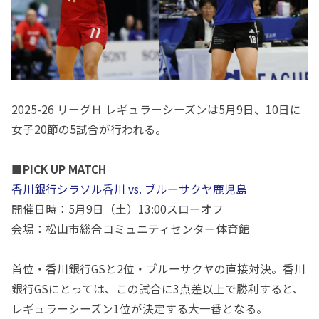
2025-26 リーグＨ レギュラーシーズンは5月9日、10日に
女子20節の5試合が行われる。
■PICK UP MATCH
香川銀行シラソル香川 vs. ブルーサクヤ鹿児島
開催日時：
5
月
9
日（土）
13:00
スローオフ
会場：松山市総合コミュニティセンター体育館
首位・香川銀行
GS
と
2
位・ブルーサクヤの直接対決。香川
銀行
GS
にとっては、この試合に
3
点差以上で勝利すると、
レギュラーシーズン
1
位が決定する大一番となる。