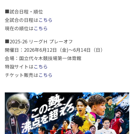
■試合日程・順位
全試合の日程は
こちら
現在の順位は
こちら
■
2025-26
リーグＨ プレーオフ
開催日：
2026
年
6
月
12
日（金
)
～
6
月
14
日（日）
会場：国立代々木競技場第一体育館
特設サイトは
こちら
チケット販売は
こちら