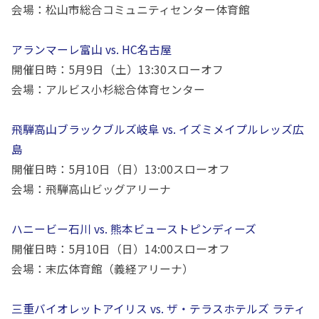
会場：松山市総合コミュニティセンター体育館
アランマーレ富山 vs. HC名古屋
開催日時：
5
月
9
日（土）
13:30
スローオフ
会場：アルビス小杉総合体育センター
飛騨高山ブラックブルズ岐阜 vs. イズミメイプルレッズ広
島
開催日時：
5
月
10
日（日）
13:00
スローオフ
会場：飛騨高山ビッグアリーナ
ハニービー石川 vs. 熊本ビューストピンディーズ
開催日時：
5
月
10
日（日）
14:00
スローオフ
会場：末広体育館（義経アリーナ）
三重バイオレットアイリス vs. ザ・テラスホテルズ ラティ