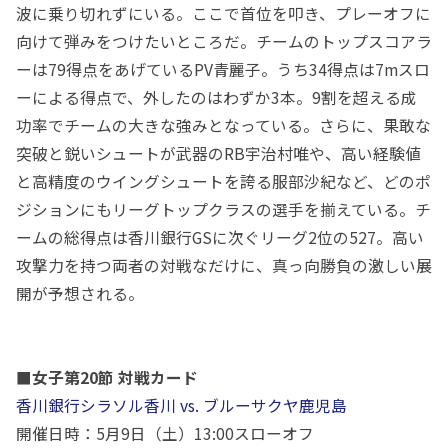
波に乗り切れずにいる。ここで首位を叩き、プレーオフに
向けて弾みをつけたいところだ。チームのトップスコアラ
ーは
79
得点をあげている
PV
青麗子。うち
34
得点は
7m
スロ
ーによる得点で、外したのはわずか
3
本。
9
割を超える成
功率でチームの大きな強みとなっている。さらに、果敢な
突破と鋭いシュートが武器の
RB
宇治村唯や、高い経験値
と高精度のウイングシュートを誇る服部沙紀など、どのポ
ジションにもリーグトップクラスの選手を揃えている。チ
ームの総得点は香川銀行
GS
に次ぐリーグ
2
位の
527
。高い
攻撃力を持つ両者の対戦なだけに、真っ向勝負の激しい展
開が予想される。
■女子第20節 対戦カード
香川銀行シラソル香川 vs. ブルーサクヤ鹿児島
開催日時：
5
月
9
日（土）
13:00
スローオフ