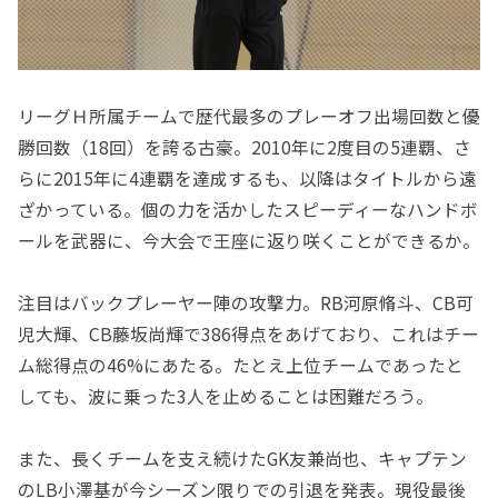
リーグＨ所属チームで歴代最多のプレーオフ出場回数と優
勝回数（18回）を誇る古豪。2010年に2度目の5連覇、さ
らに2015年に4連覇を達成するも、以降はタイトルから遠
ざかっている。個の力を活かしたスピーディーなハンドボ
ールを武器に、今大会で王座に返り咲くことができるか。
注目はバックプレーヤー陣の攻撃力。RB河原脩斗、CB可
児大輝、CB藤坂尚輝で386得点をあげており、これはチー
ム総得点の46%にあたる。たとえ上位チームであったと
しても、波に乗った3人を止めることは困難だろう。
また、長くチームを支え続けたGK友兼尚也、キャプテン
のLB小澤基が今シーズン限りでの引退を発表。現役最後