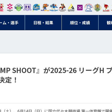
東日
オー
クス
ドリ
寺ブ
ーフ
バモ
ンウ
BM
ニッ
キン
エゾ
ハン
本レ
ソル
ター
ーム
ルー
ァル
ス大
ルヴ
東
クス
グス
ン
ドボ
ーム・選手
ガロ
埼玉
東京
日程・結果
ス
サン
コン
順位・成績
阪
ス福
観
京・
東海
刈谷
ール
ッソ
ダー
名古
岡
神奈
クラ
宮城
屋
川
ブ
P SHOOT』が2025-26 リーグH
決定！
3日（土）、6月14日（日）に国立代々木競技場 第一体育館で開催す