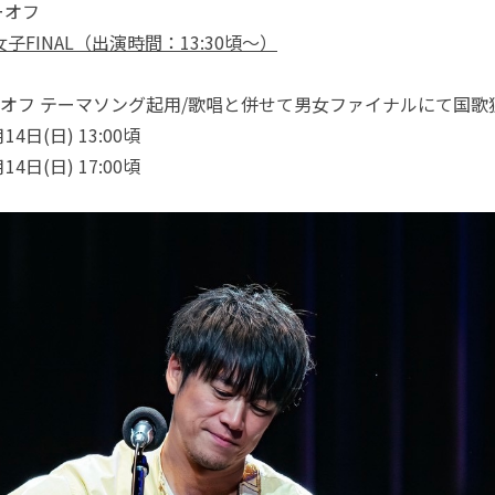
レーオフ
女子FINAL
（出演時間：13:30頃～）
 プレーオフ テーマソング起用/歌唱と併せて男女ファイナルにて国
4日(日) 13:00頃
4日(日) 17:00頃