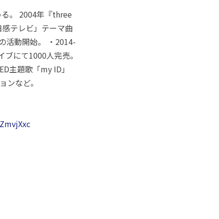
2004年『three
今日感テレビ」テーマ曲
の活動開始。 ・2014-
ライブにて1000人完売。
ED主題歌「my ID」
ションなど。
BZmvjXxc