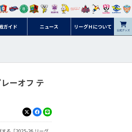
ンマ
ービ
オレ
ラヴ
フォ
イプ
ルネ
コラ
ック
名古
シラ
トピ
クヤ
ーレ
ー石
ット
ィッ
ーレ
ルレ
ード
ソン
ブル
屋
ソル
ンデ
鹿児
戦ガイド
富山
川
ニュース
アイ
ツ
リーグＨについて
岡山
ッズ
公式グッズ
佐賀
ズ岐
香川
ィー
島
リス
広島
阜
ズ
 プレーオフ テ
X
Facebook
LINE
る「2025-26 リーグ