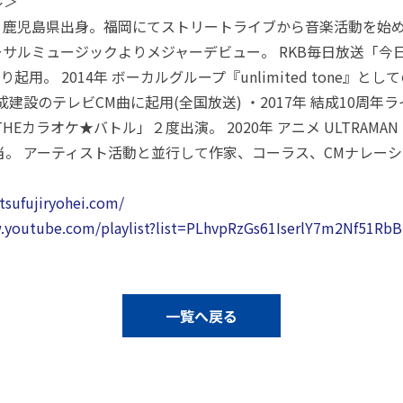
ル＞
鹿児島県出身。福岡にてストリートライブから音楽活動を始める。 
ニバーサルミュージックよりメジャーデビュー。 RKB毎日放送「
。 2014年 ボーカルグループ『unlimited tone』として
が大成建設のテレビCM曲に起用(全国放送) ・2017年 結成10周年
HEカラオケ★バトル」２度出演。 2020年 アニメ ULTRAMAN 
o担当。 アーティスト活動と並行して作家、コーラス、CMナレー
tsufujiryohei.com/
.youtube.com/playlist?list=PLhvpRzGs61IserlY7m2Nf51Rb
一覧へ戻る