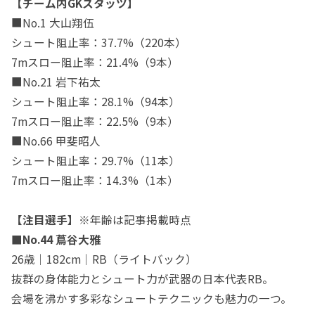
【チーム内GKスタッツ】
■No.1 大山翔伍
シュート阻止率：37.7%（220本）
7mスロー阻止率：21.4%（9本）
■No.21 岩下祐太
シュート阻止率：28.1%（94本）
7mスロー阻止率：22.5%（9本）
■No.66 甲斐昭人
シュート阻止率：29.7%（11本）
7mスロー阻止率：14.3%（1本）
【注目選手】
※年齢は記事掲載時点
■No.44 蔦谷大雅
26歳｜182cm｜RB（ライトバック）
抜群の身体能力とシュート力が武器の日本代表RB。
会場を沸かす多彩なシュートテクニックも魅力の一つ。