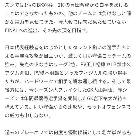
ズンでは1位のBK刈谷、2位の豊田合成から白星をあげる
ことはできなかったものの、他のチームには負けなしと確
かな実力を見せてきた。今大会では未だ果たせていない
FINALへの進出、その先の頂を目指す。
日本代表経験者をはじめとしたタレント揃いの選手たちに
よる華麗な攻撃が目立つが、激しく固い守備こそチームの
強み。失点の少なさはリーグ2位、PV玉川裕康やLB部井久
アダム勇樹、PV橋本明雄といったフィジカルの強い選手
たちが、ハードワークで相手を跳ね返し続ける。そして最
後方には、今シーズン大ブレイクしたGK大山翔伍、昨シ
ーズンは年間最優秀選手賞を受賞したGK岩下祐太が待ち
構えている。固い守備からの速攻や、セットオフェンスで
の威力も申し分ない。
過去のプレーオフでは何度も優勝候補として名が挙がるも