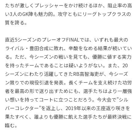
たちが激しくプレッシャーをかけ続けるほか、阻止率の高
い3人のGK陣も魅力的。攻守ともにリーグトップクラスの
質を誇る。
直近5シーズンのプレーオフFINALでは、いずれも最大の
ライバル・豊田合成に敗れ、辛酸をなめる結果が続いてい
る。ただ、今シーズンの戦いを見ても、優勝に値する実力
を持ったチームであることは疑いようがない。また、20
シーズンにわたり活躍してきたRB高智海吏が、今シーズ
ン限りでの現役引退を発表。長くチームを支え続けた功労
者を最高の形で送り出すためにも、選手たちはより一層強
い想いを持ってコートに立つことだろう。今大会で”シル
バーコレクター”を返上し、2019年以来の王座返り咲きを
果たすべく、誰よりも優勝に飢えた選手たちが最終決戦に
臨む。