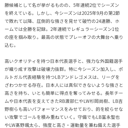
勝候補として名が挙がるものの、5年連続2位でシーズン
を終えている。しかし、今シーズンは2025年9月の第2節
で敗れて以降、圧倒的な強さを見せて破竹の24連勝、ホ
ームでは全勝を記録。2年連続でレギュラーシーズン1位
の座を掴み取り。最高の状態でプレーオフの大舞台へ乗り
込む。
高いクオリティを持つ日本代表選手と、強力な外国籍選手
が織り成す攻撃は破壊力抜群。特に今シーズン加入し、ポ
ルトガル代表経験を持つLBアンドレゴメスは、リーグを
ざわつかせる存在。日本人には真似できないような強さと
高さを持ち、いとも簡単に得点を奪ってみせる。長年チー
ムや日本代表を支えてきたRB渡部仁やLW杉岡尚樹、LB吉
野樹らも高いパフォーマンスをみせており、的を絞らせな
い攻撃でゴールを積み重ねていく。守備でもLB富永聖也
やLW髙野颯太ら、強度と高さ・運動量を兼ね備えた選手