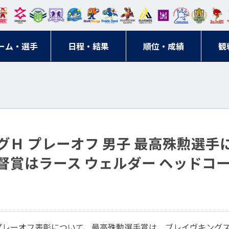
東日
オー
クス
ドリ
寺ブ
ーフ
バモ
ンウ
BM
ニッ
キン
エゾ
ハン
本レ
ソル
ター
ーム
ルー
ァル
ス大
ルヴ
東
クス
グス
ン
ドボ
ーム・選手
ガロ
埼玉
東京
日程・結果
ス
サン
コン
順位・成績
阪
ス福
観
京・
東海
刈谷
ール
ッソ
ダー
名古
岡
神奈
クラ
宮城
屋
川
ブ
 リーグＨ プレーオフ 男子 最高殊勲選
督賞はラース ウェルダー ヘッドコ
 男子プレーオフ表彰について、最高殊勲選手賞は、ブレイヴキングス