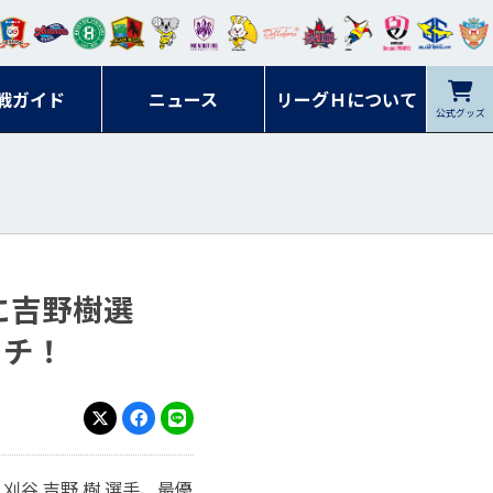
ンマ
ービ
オレ
ラヴ
フォ
イプ
ルネ
コラ
ック
名古
シラ
トピ
クヤ
ーレ
ー石
ット
ィッ
ーレ
ルレ
ード
ソン
ブル
屋
ソル
ンデ
鹿児
戦ガイド
富山
川
ニュース
アイ
ツ
リーグＨについて
岡山
ッズ
公式グッズ
佐賀
ズ岐
香川
ィー
島
リス
広島
阜
ズ
手に吉野樹選
ーチ！
X
Facebook
LINE
刈谷 吉野 樹 選手、最優