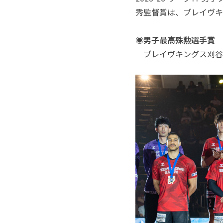
秀監督賞は、ブレイヴキ
◉男子最高殊勲選手賞
ブレイヴキングス刈谷 