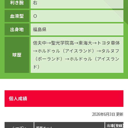
利き腕
右
血液型
Ｏ
出身地
福島県
信夫中→聖光学院高→東海大→トヨタ車体
→ホルドゥル（アイスランド）→タルヌフ
球歴
（ポーランド）→ホルドゥル（アイスラン
ド）
個人成績
2026年6月3日 更新
出場(登録)
所属チーム
シーズン