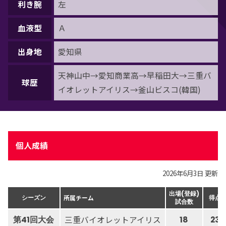
利き腕
左
血液型
Ａ
出身地
愛知県
天神山中→愛知商業高→早稲田大→三重バ
球歴
イオレットアイリス→釜山ビスコ(韓国)
個人成績
2026年6月3日 更新
出場(登録)
所属チーム
シーズン
得点
試合数
三重バイオレットアイリス
第41回大会
18
23