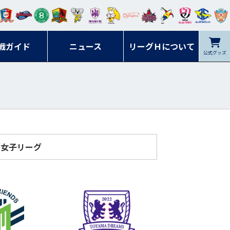
ンマ
ービ
オレ
ラヴ
フォ
イプ
ルネ
コラ
ック
名古
シラ
トピ
クヤ
ーレ
ー石
ット
ィッ
ーレ
ルレ
ード
ソン
ブル
屋
ソル
ンデ
鹿児
戦ガイド
富山
川
ニュース
アイ
ツ
リーグＨについて
岡山
ッズ
公式グッズ
佐賀
ズ岐
香川
ィー
島
リス
広島
阜
ズ
女子リーグ