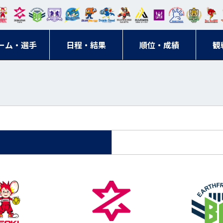
東日
オー
クス
ドリ
寺ブ
ーフ
バモ
ンウ
BM
ニッ
キン
エゾ
ハン
本レ
ソル
ター
ーム
ルー
ァル
ス大
ルヴ
東
クス
グス
ン
ドボ
ーム・選手
ガロ
埼玉
東京
日程・結果
ス
サン
コン
順位・成績
阪
ス福
観
京・
東海
刈谷
ール
ッソ
ダー
名古
岡
神奈
クラ
宮城
屋
川
ブ