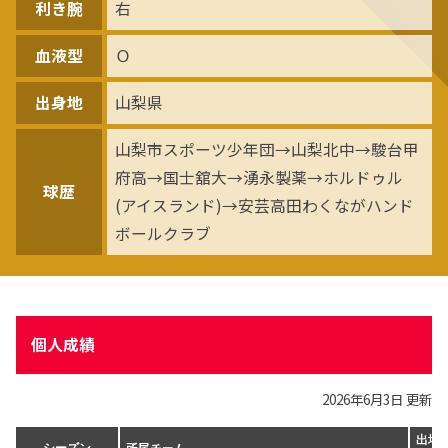
利き腕
右
血液型
Ｏ
出身地
山梨県
山梨市スポーツ少年団→山梨北中→駿台甲
府高→国士舘大→湧永製薬→ホルドゥル
球歴
(アイスランド)→安芸高田わくながハンド
ボールクラブ
個人成績
2026年6月3日 更新
出場(
所属チーム
シーズン