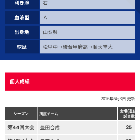
利き腕
右
血液型
Ａ
出身地
山梨県
球歴
松里中→駿台甲府高→順天堂大
個人成績
2026年6月3日 更新
出場(登録)
所属チーム
シーズン
試合数
豊田合成
第44回大会
25