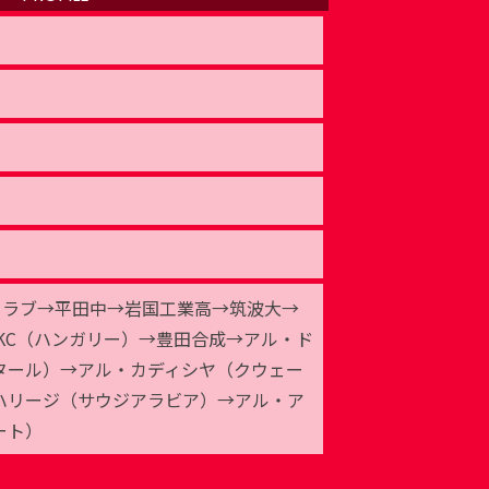
ツクラブ→平田中→岩国工業高→筑波大→
E KC（ハンガリー）→豊田合成→アル・ド
タール）→アル・カディシヤ（クウェー
ハリージ（サウジアラビア）→アル・ア
ート）