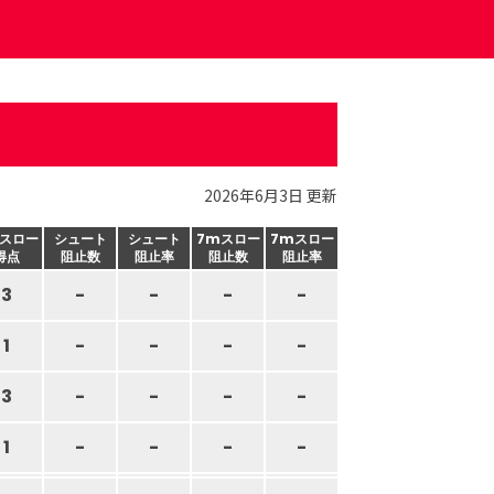
2026年6月3日 更新
スロー
シュート
シュート
7mスロー
7mスロー
得点
阻止数
阻止率
阻止数
阻止率
3
-
-
-
-
1
-
-
-
-
3
-
-
-
-
1
-
-
-
-