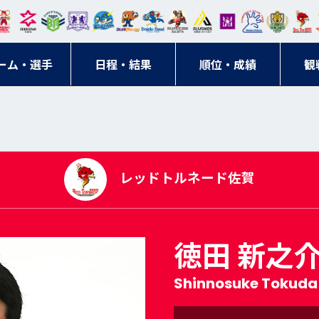
東日
オー
クス
ドリ
寺ブ
ーフ
バモ
ンウ
BM
ニッ
キン
エゾ
ハン
本レ
ソル
ター
ーム
ルー
ァル
ス大
ルヴ
東
クス
グス
ン
ドボ
ーム・選手
ガロ
埼玉
東京
日程・結果
ス
サン
コン
順位・成績
阪
ス福
観
京・
東海
刈谷
ール
ッソ
ダー
名古
岡
神奈
クラ
宮城
屋
川
ブ
レッドトルネード佐賀
徳田 新之
Shinnosuke Tokuda