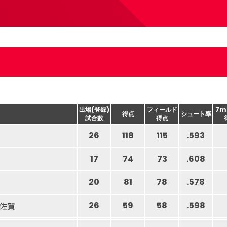
出場(登録)
フィールド
7m
得点
シュート率
試合数
得点
26
118
115
.593
17
74
73
.608
20
81
78
.578
佐賀
26
59
58
.598