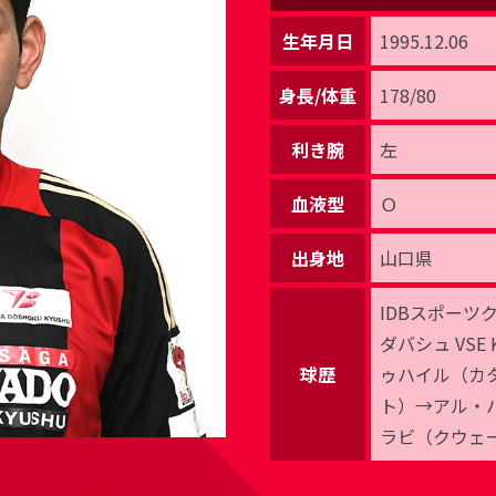
生年月日
1995.12.06
身長/体重
178/80
利き腕
左
血液型
Ｏ
出身地
山口県
IDBスポー
ダバシュ VS
球歴
ゥハイル（カ
ト）→アル・
ラビ（クウェ