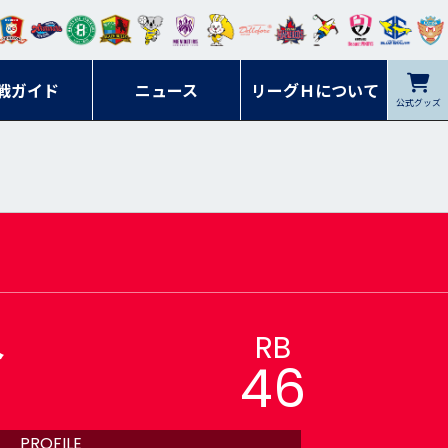
ンマ
ービ
オレ
ラヴ
フォ
イプ
ルネ
コラ
ック
名古
シラ
トピ
クヤ
ーレ
ー石
ット
ィッ
ーレ
ルレ
ード
ソン
ブル
屋
ソル
ンデ
鹿児
戦ガイド
富山
川
ニュース
アイ
ツ
リーグＨについて
岡山
ッズ
公式グッズ
佐賀
ズ岐
香川
ィー
島
リス
広島
阜
ズ
RB
介
46
PROFILE