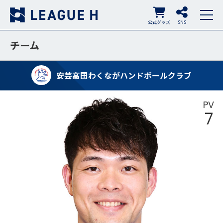
公式グッズ
SNS
チーム
安芸高田わくながハンドボールクラブ
PV
7