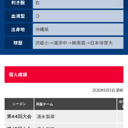
利き腕
右
血液型
Ｏ
出身地
沖縄県
球歴
沢岻小→浦添中→興南高→日本体育大
個人成績
2026年6月3日 更新
出場(
所属チーム
シーズン
試
湧永製薬
第44回大会