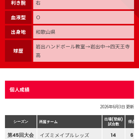
利き腕
右
血液型
Ｏ
出身地
和歌山県
岩出ハンドボール教室→岩出中→四天王寺
球歴
高
個人成績
2026年6月3日 更新
出場(登録)
所属チーム
シーズン
得点
試合数
イズミメイプルレッズ
第45回大会
14
6