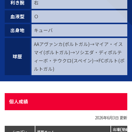
利き腕
右
血液型
Ｏ
出身地
キューバ
AAアヴァンカ(ポルトガル)→マイア・イス
マイ(ポルトガル)→ソシエダ・ディポルテ
球歴
ィーボ・テウクロ(スペイン)→FCポルト(ポ
ルトガル)
個人成績
2026年6月3日 更新
出場(登録)
所属チーム
シーズン