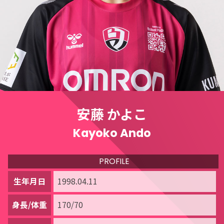
安藤 かよこ
Kayoko Ando
PROFILE
生年月日
1998.04.11
身長/体重
170/70