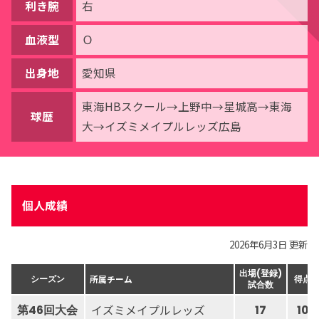
利き腕
右
血液型
Ｏ
出身地
愛知県
東海HBスクール→上野中→星城高→東海
球歴
大→イズミメイプルレッズ広島
個人成績
2026年6月3日 更新
出場(登録)
所属チーム
シーズン
得点
試合数
イズミメイプルレッズ
第46回大会
17
10