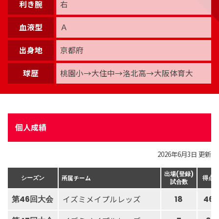
利き腕
右
血液型
Ａ
出身地
京都府
球歴
桃園小→大住中→洛北高→大阪体育大
個人成績
2026年6月3日 更新
出場(登録)
所属チーム
シーズン
得点
試合数
イズミメイプルレッズ
第46回大会
18
46