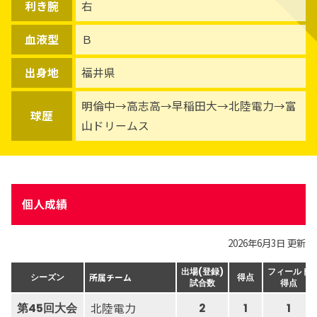
利き腕
右
血液型
Ｂ
出身地
福井県
明倫中→高志高→早稲田大→北陸電力→富
球歴
山ドリームス
個人成績
2026年6月3日 更新
出場(登録)
フィールド
所属チーム
シーズン
得点
試合数
得点
北陸電力
第45回大会
2
1
1