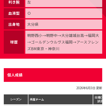
利き腕
左
血液型
Ｏ
出身地
大分県
明野西小→明野中→大分雄城台高→福岡大
球歴
→ゴールデンウルヴス福岡→アースフレン
ズBM東京・神奈川
個人成績
2026年6月3日 更新
出場(登
所属チーム
シーズン
試合数