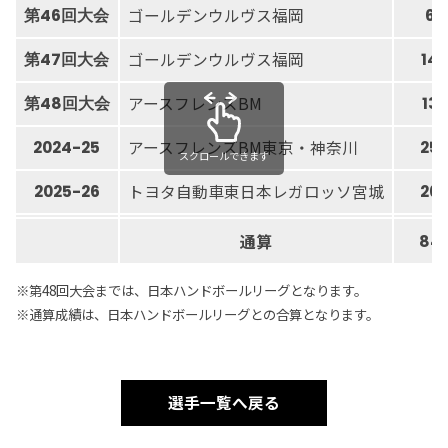
ゴールデンウルヴス福岡
第46回大会
6
ゴールデンウルヴス福岡
第47回大会
14
アースフレンズBM
第48回大会
13
アースフレンズBM東京・神奈川
2024-25
25
スクロールできます
トヨタ自動車東日本レガロッソ宮城
2025-26
26
通算
84
※第48回大会までは、日本ハンドボールリーグとなります。
※通算成績は、日本ハンドボールリーグとの合算となります。
選手一覧へ戻る