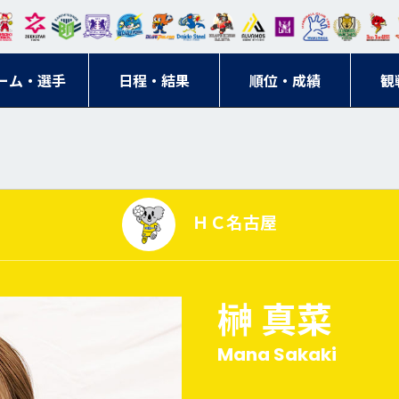
東日
オー
クス
ドリ
寺ブ
ーフ
バモ
ンウ
BM
ニッ
キン
エゾ
ハン
本レ
ソル
ター
ーム
ルー
ァル
ス大
ルヴ
東
クス
グス
ン
ドボ
ーム・選手
ガロ
埼玉
東京
日程・結果
ス
サン
コン
順位・成績
阪
ス福
観
京・
東海
刈谷
ール
ッソ
ダー
名古
岡
神奈
クラ
宮城
屋
川
ブ
ＨＣ名古屋
榊 真菜
Mana Sakaki