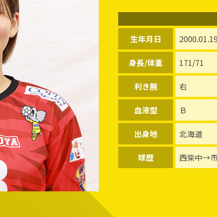
生年月日
2000.01.1
身長/体重
171/71
利き腕
右
血液型
Ｂ
出身地
北海道
球歴
西柴中→