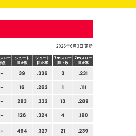
2026年6月3日 更新
スロー
シュート
シュート
7mスロー
7mスロー
得点
阻止数
阻止率
阻止数
阻止率
-
39
.336
3
.231
-
16
.262
1
.111
-
283
.332
13
.289
-
126
.324
4
.190
-
464
.327
21
.239