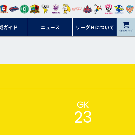
ンマ
ービ
オレ
ラヴ
フォ
イプ
ルネ
コラ
ック
名古
シラ
トピ
クヤ
ーレ
ー石
ット
ィッ
ーレ
ルレ
ード
ソン
ブル
屋
ソル
ンデ
鹿児
戦ガイド
富山
川
ニュース
アイ
ツ
リーグＨについて
岡山
ッズ
公式グッズ
佐賀
ズ岐
香川
ィー
島
リス
広島
阜
ズ
GK
23