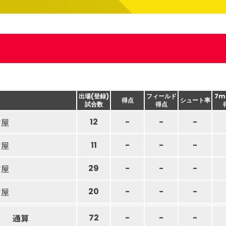
出場(登録)
フィールド
7m
得点
シュート率
試合数
得点
古屋
12
-
-
-
古屋
11
-
-
-
古屋
29
-
-
-
古屋
20
-
-
-
通算
72
-
-
-