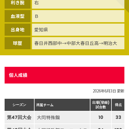
利き腕
右
血液型
Ｂ
出身地
愛知県
球歴
春日井西部中→中部大春日丘高→明治大
個人成績
2026年6月3日 更新
出場(登録)
所属チーム
シーズン
得点
試合数
大同特殊鋼
第47回大会
10
33