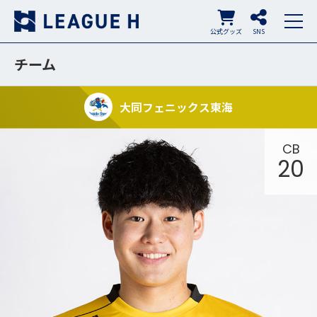
公式グッズ
SNS
チーム
大同フェニックス東海
CB
20