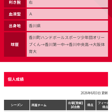
利き腕
右
血液型
Ａ
出身地
香川県
香川町ハンドボールスポーツ少年団オリー
球歴
ブくん→香川第一中→香川中央高→大阪体
育大
個人成績
2026年6月3日 更新
出場(登録)
フィール
所属チーム
シーズン
得点
試合数
得点