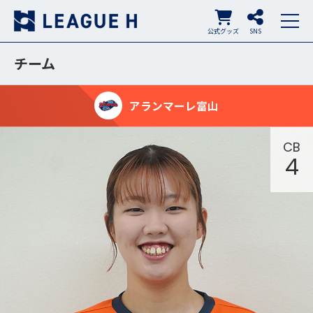
公式グッズ
SNS
チーム
アランマーレ富山
CB
4