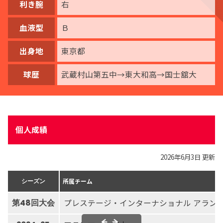
利き腕
右
血液型
Ｂ
出身地
東京都
球歴
武蔵村山第五中→東大和高→国士舘大
個人成績
2026年6月3日 更新
所属チーム
シーズン
プレステージ・インターナショナル アラン
第48回大会