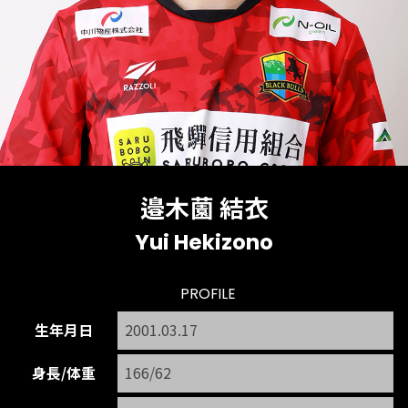
邉木薗 結衣
Yui Hekizono
PROFILE
生年月日
2001.03.17
身長/体重
166/62