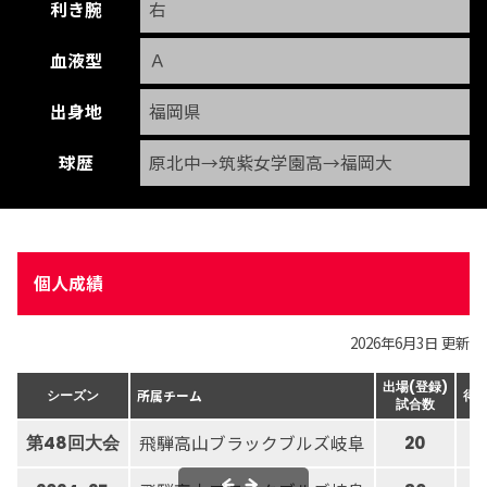
利き腕
右
血液型
Ａ
出身地
福岡県
球歴
原北中→筑紫女学園高→福岡大
個人成績
2026年6月3日 更新
出場(登録)
所属チーム
シーズン
得
試合数
飛騨高山ブラックブルズ岐阜
第48回大会
20
-