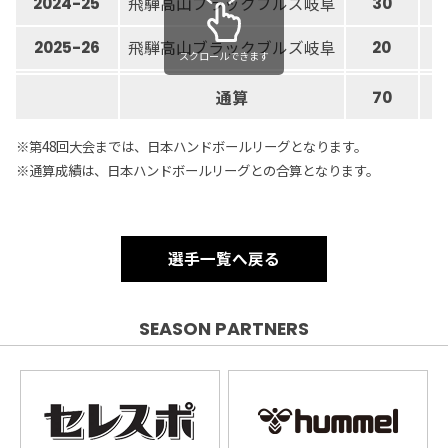
飛騨高山ブラックブルズ岐阜
2024-25
30
1
飛騨高山ブラックブルズ岐阜
2025-26
20
2
スクロールできます
通算
70
3
※第48回大会までは、日本ハンドボールリーグとなります。
※通算成績は、日本ハンドボールリーグとの合算となります。
選手一覧へ戻る
SEASON PARTNERS