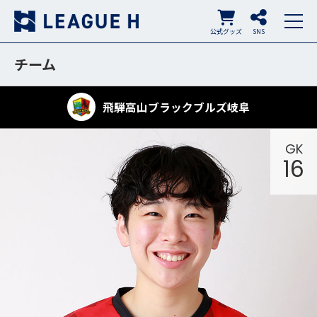
公式グッズ
SNS
チーム
飛騨高山ブラックブルズ岐阜
GK
16