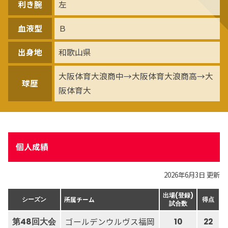
利き腕
左
血液型
Ｂ
出身地
和歌山県
大阪体育大浪商中→大阪体育大浪商高→大
球歴
阪体育大
個人成績
2026年6月3日 更新
出場(登録)
所属チーム
シーズン
得点
試合数
ゴールデンウルヴス福岡
第48回大会
10
22