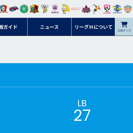
ンマ
ービ
オレ
ラヴ
フォ
イプ
ルネ
コラ
ック
名古
シラ
トピ
クヤ
ーレ
ー石
ット
ィッ
ーレ
ルレ
ード
ソン
ブル
屋
ソル
ンデ
鹿児
戦ガイド
富山
川
ニュース
アイ
ツ
リーグＨについて
岡山
ッズ
公式グッズ
佐賀
ズ岐
香川
ィー
島
リス
広島
阜
ズ
LB
27