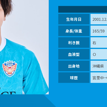
生年月日
2001.12
身長/体重
165/59
利き腕
右
血液型
Ｏ
出身地
沖縄県
球歴
宮里中