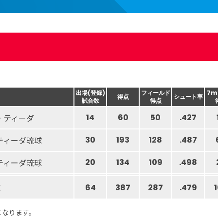
出場(登録)
フィールド
7m
得点
シュート率
試合数
得点
・ティーダ
14
60
50
.427
ティーダ琉球
30
193
128
.487
ティーダ琉球
20
134
109
.498
算
64
387
287
.479
となります。