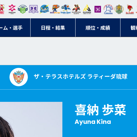
東日
オー
クス
ドリ
寺ブ
ーフ
バモ
ンウ
BM
ニッ
キン
エゾ
ハン
本レ
ソル
ター
ーム
ルー
ァル
ス大
ルヴ
東
クス
グス
ン
ドボ
ーム・選手
ガロ
埼玉
東京
日程・結果
ス
サン
コン
順位・成績
阪
ス福
観
京・
東海
刈谷
ール
ッソ
ダー
名古
岡
神奈
クラ
宮城
屋
川
ブ
ザ・テラスホテルズ ラティーダ琉球
喜納 歩菜
Ayuna Kina