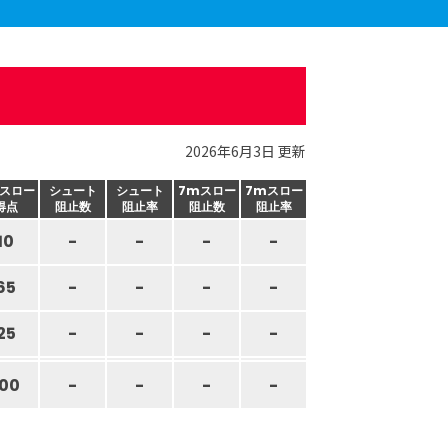
2026年6月3日 更新
スロー
シュート
シュート
7mスロー
7mスロー
得点
阻止数
阻止率
阻止数
阻止率
10
-
-
-
-
65
-
-
-
-
25
-
-
-
-
100
-
-
-
-