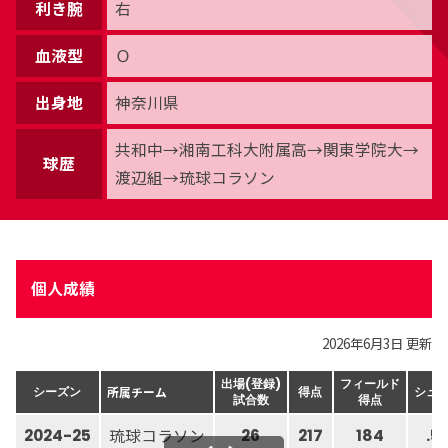
利き腕
右
血液型
Ｏ
出身地
神奈川県
共和中→湘南工科大附属高→関東学院大→
球歴
渡辺組→琉球コラソン
個人成績
2026年6月3日 更新
出場(登録)
フィールド
所属チーム
シーズン
得点
シュ
試合数
得点
琉球コラソン
2024-25
26
217
184
.5