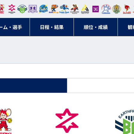
東日
オー
クス
ドリ
寺ブ
ーフ
バモ
ンウ
BM
ニッ
キン
エゾ
ハン
本レ
ソル
ター
ーム
ルー
ァル
ス大
ルヴ
東
クス
グス
ン
ドボ
ーム・選手
ガロ
埼玉
東京
日程・結果
ス
サン
コン
順位・成績
阪
ス福
観
京・
東海
刈谷
ール
ッソ
ダー
名古
岡
神奈
クラ
宮城
屋
川
ブ