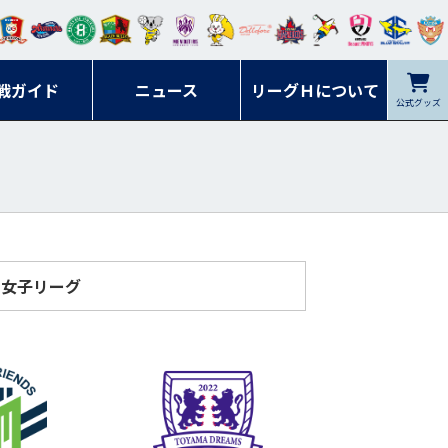
ンマ
ービ
オレ
ラヴ
フォ
イプ
ルネ
コラ
ック
名古
シラ
トピ
クヤ
ーレ
ー石
ット
ィッ
ーレ
ルレ
ード
ソン
ブル
屋
ソル
ンデ
鹿児
戦ガイド
富山
川
ニュース
アイ
ツ
リーグＨについて
岡山
ッズ
公式グッズ
佐賀
ズ岐
香川
ィー
島
リス
広島
阜
ズ
女子リーグ