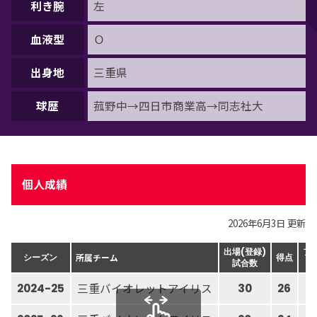
利き腕
左
血液型
Ｏ
出身地
三重県
球歴
菰野中→四日市商業高→同志社大
個人成績
2026年6月3日 更新
出場(登録)
フ
所属チーム
シーズン
得点
試合数
三重バイオレットアイリス
2024-25
30
26