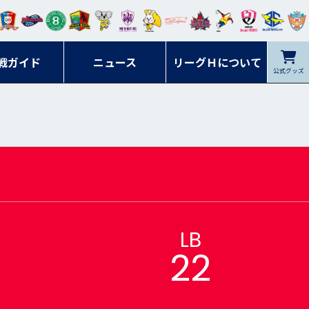
ンマ
ービ
オレ
ラヴ
フォ
イプ
ルネ
コラ
ック
名古
シラ
トピ
クヤ
ーレ
ー石
ット
ィッ
ーレ
ルレ
ード
ソン
ブル
屋
ソル
ンデ
鹿児
戦ガイド
富山
川
ニュース
アイ
ツ
リーグＨについて
岡山
ッズ
公式グッズ
佐賀
ズ岐
香川
ィー
島
リス
広島
阜
ズ
LB
22