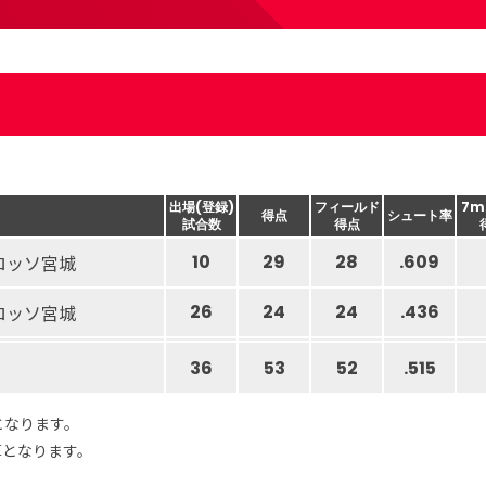
出場(登録)
フィールド
7m
得点
シュート率
試合数
得点
ロッソ宮城
10
29
28
.609
ロッソ宮城
26
24
24
.436
36
53
52
.515
となります。
算となります。