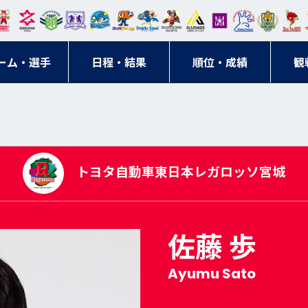
東日
オー
クス
ドリ
寺ブ
ーフ
バモ
ンウ
BM
ニッ
キン
エゾ
ハン
本レ
ソル
ター
ーム
ルー
ァル
ス大
ルヴ
東
クス
グス
ン
ドボ
ーム・選手
ガロ
埼玉
東京
日程・結果
ス
サン
コン
順位・成績
阪
ス福
観
京・
東海
刈谷
ール
ッソ
ダー
名古
岡
神奈
クラ
宮城
屋
川
ブ
トヨタ自動車東日本レガロッソ宮城
佐藤 歩
Ayumu Sato