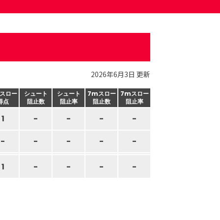
2026年6月3日 更新
スロー
シュート
シュート
7mスロー
7mスロー
得点
阻止数
阻止率
阻止数
阻止率
1
-
-
-
-
-
-
-
-
-
1
-
-
-
-