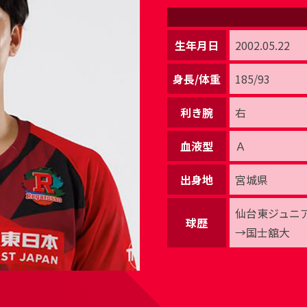
生年月日
2002.05.22
身長/体重
185/93
利き腕
右
血液型
Ａ
出身地
宮城県
仙台東ジュニ
球歴
→国士舘大