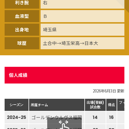
利き腕
右
血液型
Ｂ
出身地
埼玉県
球歴
土合中→埼玉栄高→日本大
個人成績
2026年6月3日 更新
出場(登録)
フィ
所属チーム
シーズン
得点
試合数
得
ゴールデンウルヴス福岡
2024-25
14
16
1