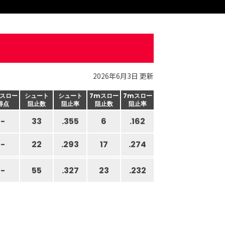
2026年6月3日 更新
スロー
シュート
シュート
7mスロー
7mスロー
得点
阻止数
阻止率
阻止数
阻止率
-
33
.355
6
.162
-
22
.293
17
.274
-
55
.327
23
.232