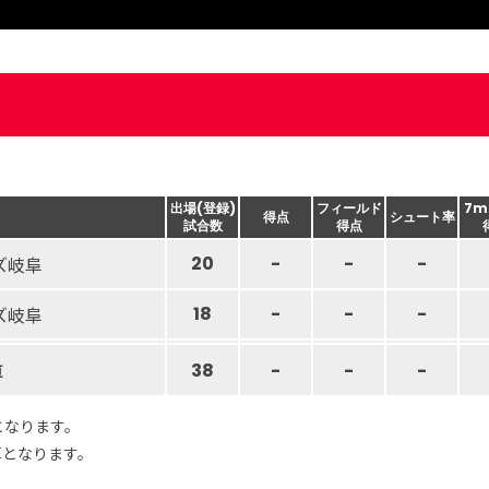
出場(登録)
フィールド
7m
得点
シュート率
試合数
得点
ズ岐阜
20
-
-
-
ズ岐阜
18
-
-
-
算
38
-
-
-
となります。
算となります。