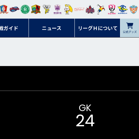
ンマ
ービ
オレ
ラヴ
フォ
イプ
ルネ
コラ
ック
名古
シラ
トピ
クヤ
ーレ
ー石
ット
ィッ
ーレ
ルレ
ード
ソン
ブル
屋
ソル
ンデ
鹿児
戦ガイド
富山
川
ニュース
アイ
ツ
リーグＨについて
岡山
ッズ
公式グッズ
佐賀
ズ岐
香川
ィー
島
リス
広島
阜
ズ
GK
24