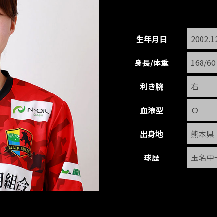
生年月日
2002.1
身長/体重
168/60
利き腕
右
血液型
Ｏ
出身地
熊本県
球歴
玉名中