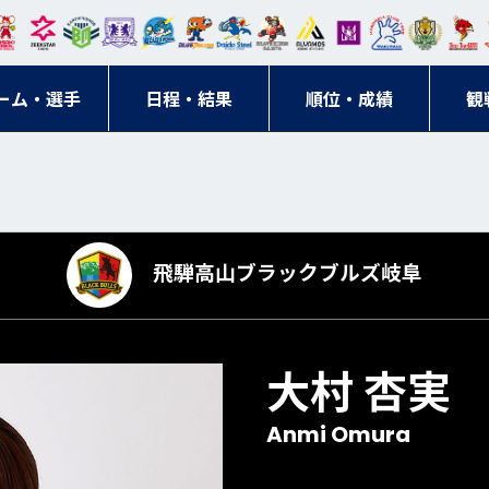
東日
オー
クス
ドリ
寺ブ
ーフ
バモ
ンウ
BM
ニッ
キン
エゾ
ハン
本レ
ソル
ター
ーム
ルー
ァル
ス大
ルヴ
東
クス
グス
ン
ドボ
ーム・選手
ガロ
埼玉
東京
日程・結果
ス
サン
コン
順位・成績
阪
ス福
観
京・
東海
刈谷
ール
ッソ
ダー
名古
岡
神奈
クラ
宮城
屋
川
ブ
飛騨高山ブラックブルズ岐阜
大村 杏実
Anmi Omura